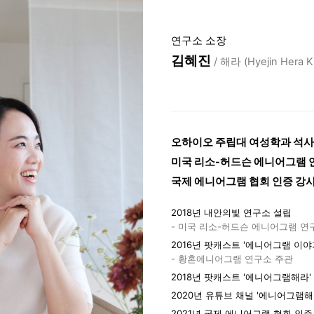
연구소 소장
김혜진
/ 해라 (Hyejin Hera K
오하이오 주립대 여성학과 석사
미국 리소-허드슨 에니어그램 연
국제 에니어그램 협회 인증 강사 (
2018년 내안의빛 연구소 설립
- 미국 리소-허드슨 에니어그램 연
2016년 팟캐스트 '에니어그램 이야
- 황혼에니어그램 연구소 주관
2018년 팟캐스트 '에니어그램해라'
2020년 유튜브 채널 '에니어그램해
2021년 국제 에니어그램 협회 인증